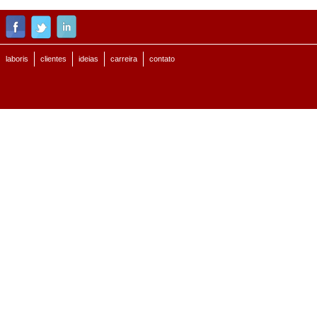
laboris
clientes
ideias
carreira
contato